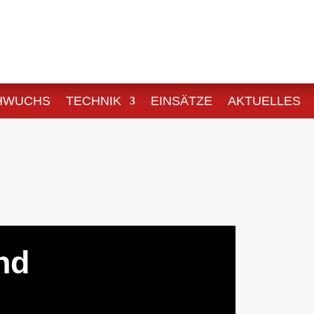
HWUCHS
TECHNIK
EINSÄTZE
AKTUELLES
nd