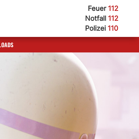
Feuer
112
Notfall
112
Polizei
110
LOADS