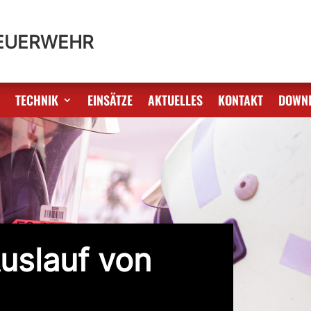
FEUERWEHR
S
TECHNIK
EINSÄTZE
AKTUELLES
KONTAKT
DOWN
Auslauf von