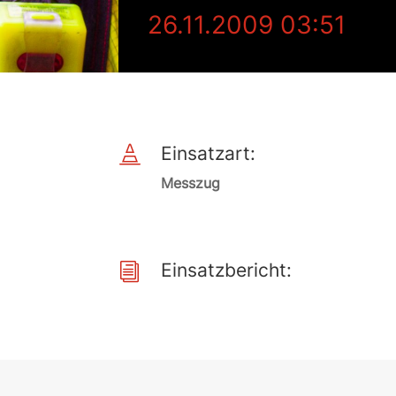
26.11.2009 03:51
Einsatzart:

Messzug
Einsatzbericht:
i