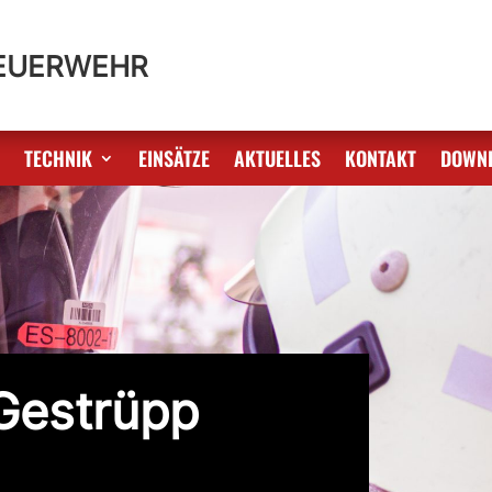
FEUERWEHR
S
TECHNIK
EINSÄTZE
AKTUELLES
KONTAKT
DOWN
Gestrüpp