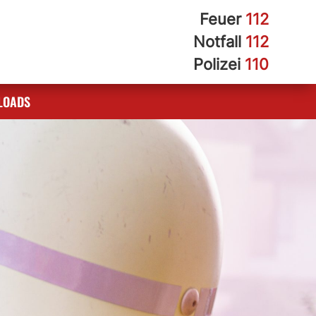
Feuer
112
Notfall
112
Polizei
110
LOADS