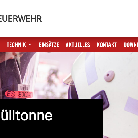
FEUERWEHR
S
TECHNIK
EINSÄTZE
AKTUELLES
KONTAKT
DOWN
ülltonne