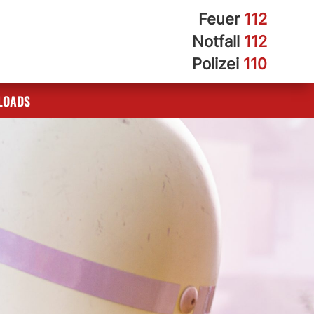
Feuer
112
Notfall
112
Polizei
110
LOADS