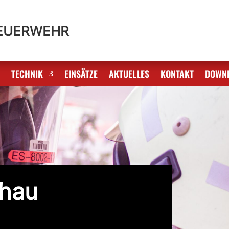
FEUERWEHR
S
TECHNIK
EINSÄTZE
AKTUELLES
KONTAKT
DOWN
hau