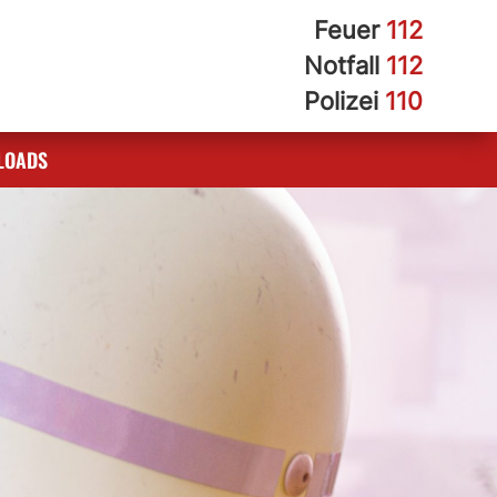
Feuer
112
Notfall
112
Polizei
110
LOADS