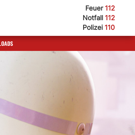
Feuer
112
Notfall
112
Polizei
110
LOADS