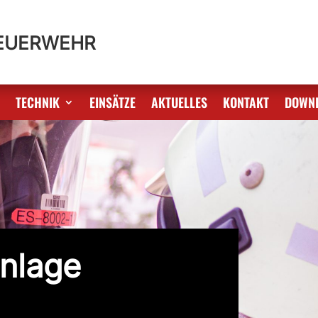
FEUERWEHR
S
TECHNIK
EINSÄTZE
AKTUELLES
KONTAKT
DOWN
nlage