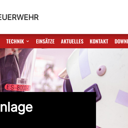
FEUERWEHR
S
TECHNIK
EINSÄTZE
AKTUELLES
KONTAKT
DOWN
nlage