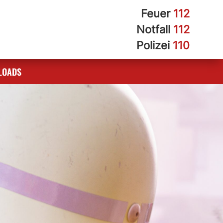
Feuer
112
Notfall
112
Polizei
110
LOADS