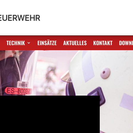
FEUERWEHR
S
TECHNIK
EINSÄTZE
AKTUELLES
KONTAKT
DOWN