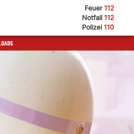
Feuer
112
Notfall
112
Polizei
110
LOADS