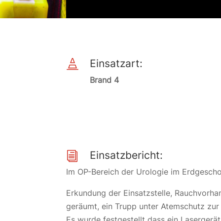
Einsatzart:

Brand 4
Einsatzbericht:
i
Im OP-Bereich der Urologie im Erdgeschos
Erkundung der Einsatzstelle, Rauchvorhan
geräumt, ein Trupp unter Atemschutz zur
Es wurde festgestellt dass ein Lasergerä