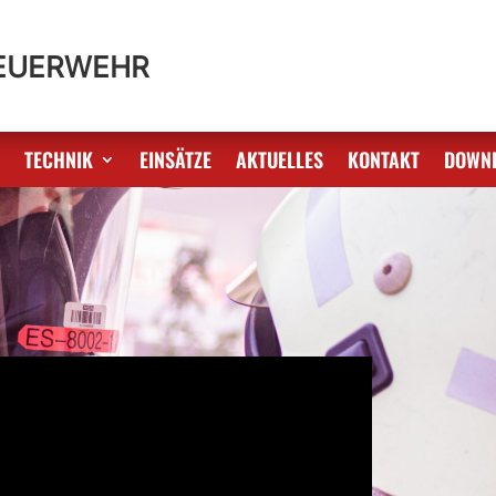
FEUERWEHR
S
TECHNIK
EINSÄTZE
AKTUELLES
KONTAKT
DOWN