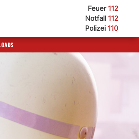
Feuer
112
Notfall
112
Polizei
110
LOADS