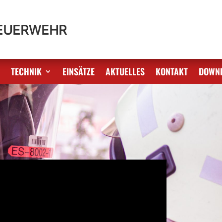
FEUERWEHR
S
TECHNIK
EINSÄTZE
AKTUELLES
KONTAKT
DOWN