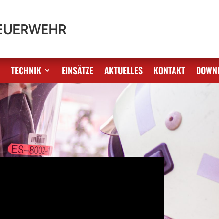
FEUERWEHR
S
TECHNIK
EINSÄTZE
AKTUELLES
KONTAKT
DOWN