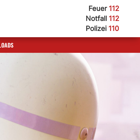
Feuer
112
Notfall
112
Polizei
110
LOADS