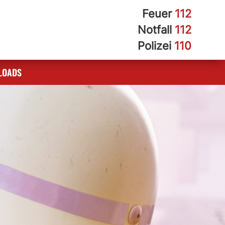
Feuer
112
Notfall
112
Polizei
110
LOADS