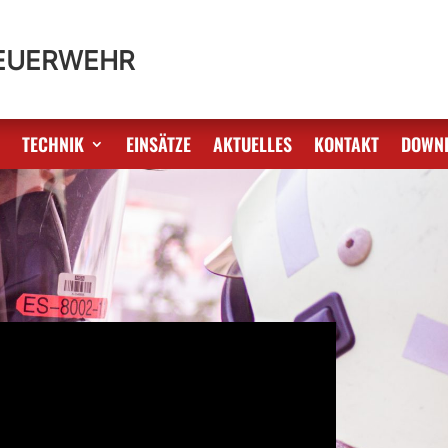
FEUERWEHR
S
TECHNIK
EINSÄTZE
AKTUELLES
KONTAKT
DOWN