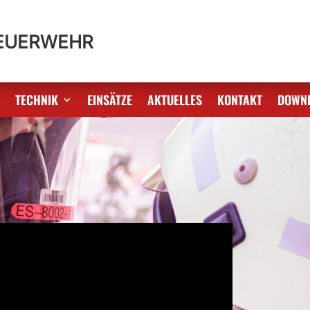
FEUERWEHR
S
TECHNIK
EINSÄTZE
AKTUELLES
KONTAKT
DOWN