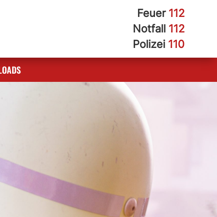
Feuer
112
Notfall
112
Polizei
110
LOADS