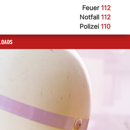
Feuer
112
Notfall
112
Polizei
110
LOADS