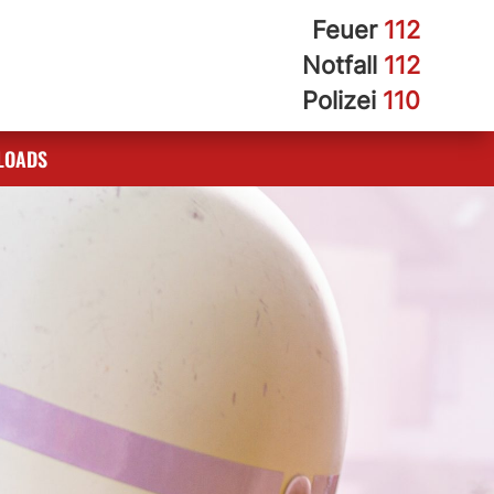
Feuer
112
Notfall
112
Polizei
110
LOADS