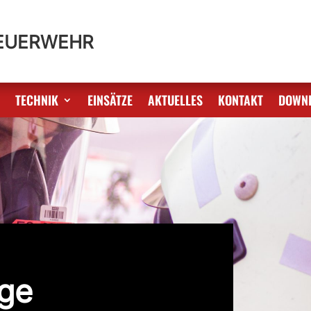
FEUERWEHR
S
TECHNIK
EINSÄTZE
AKTUELLES
KONTAKT
DOWN
age