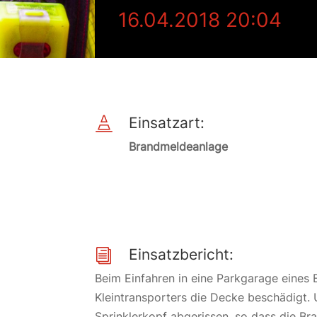
16.04.2018 20:04
Einsatzart:

Brandmeldeanlage
Einsatzbericht:
i
Beim Einfahren in eine Parkgarage eines 
Kleintransporters die Decke beschädigt.
Sprinklerkopf abgerissen, so dass die Br