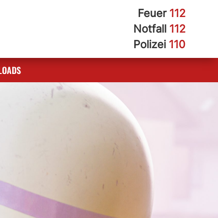
Feuer
112
Notfall
112
Polizei
110
LOADS