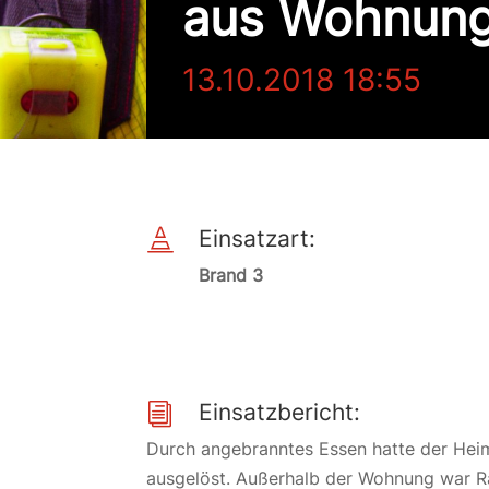
aus Wohnung
13.10.2018 18:55
Einsatzart:

Brand 3
Einsatzbericht:
i
Durch angebranntes Essen hatte der Hei
ausgelöst. Außerhalb der Wohnung war Ra