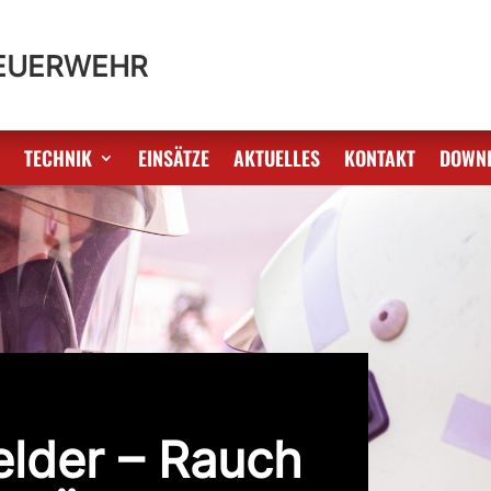
FEUERWEHR
S
TECHNIK
EINSÄTZE
AKTUELLES
KONTAKT
DOWN
lder – Rauch