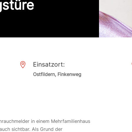
stüre
Einsatzort:

Ostfildern, Finkenweg
mrauchmelder in einem Mehrfamilienhaus
uch sichtbar. Als Grund der