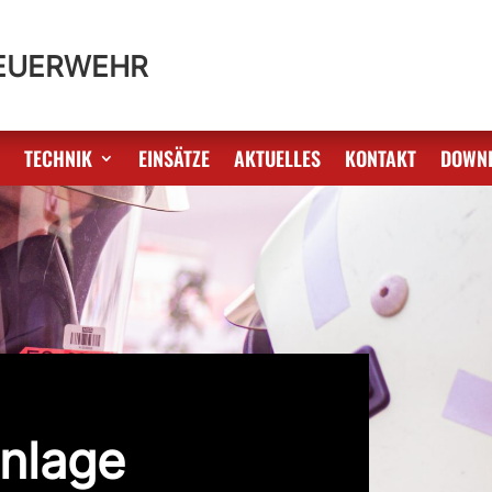
FEUERWEHR
S
TECHNIK
EINSÄTZE
AKTUELLES
KONTAKT
DOWN
nlage