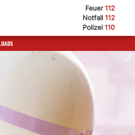
Feuer
112
Notfall
112
Polizei
110
LOADS