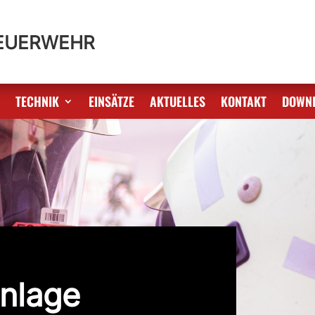
FEUERWEHR
S
TECHNIK
EINSÄTZE
AKTUELLES
KONTAKT
DOWN
nlage