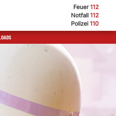
Feuer
112
Notfall
112
Polizei
110
LOADS