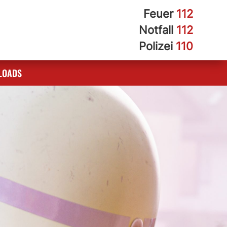
Feuer
112
Notfall
112
Polizei
110
LOADS