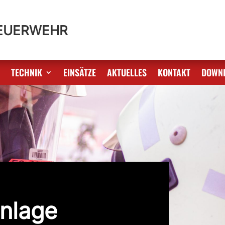
FEUERWEHR
S
TECHNIK
EINSÄTZE
AKTUELLES
KONTAKT
DOWN
nlage