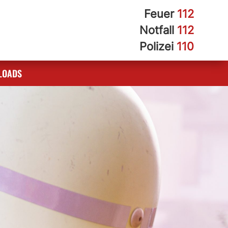
Feuer
112
Notfall
112
Polizei
110
LOADS