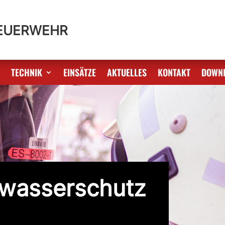
FEUERWEHR
S
TECHNIK
EINSÄTZE
AKTUELLES
KONTAKT
DOWN
wasserschutz