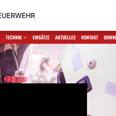
FEUERWEHR
S
TECHNIK
EINSÄTZE
AKTUELLES
KONTAKT
DOWN