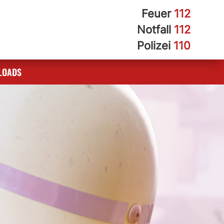
Feuer
112
Notfall
112
Polizei
110
LOADS