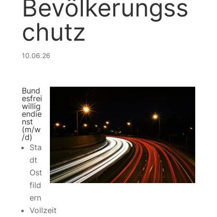
Bevölkerungss
chutz
10.06.26
Bund
esfrei
willig
endie
nst
(m/w
/d)
Sta
dt
Ost
fild
ern
Vollzeit