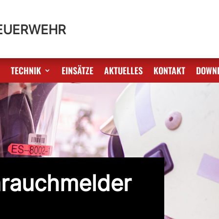
FEUERWEHR
S
TECHNIK
EINSÄTZE
AKTUELLES
KONTAKT
DOWN
mrauchmelder