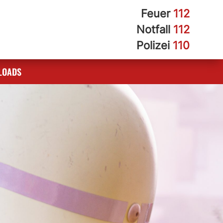
Feuer
112
Notfall
112
Polizei
110
LOADS